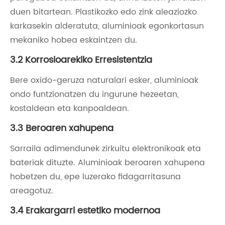
duen bitartean. Plastikozko edo zink aleaziozko
karkasekin alderatuta, aluminioak egonkortasun
mekaniko hobea eskaintzen du.
3.2 Korrosioarekiko Erresistentzia
Bere oxido-geruza naturalari esker, aluminioak
ondo funtzionatzen du ingurune hezeetan,
kostaldean eta kanpoaldean.
3.3 Beroaren xahupena
Sarraila adimendunek zirkuitu elektronikoak eta
bateriak dituzte. Aluminioak beroaren xahupena
hobetzen du, epe luzerako fidagarritasuna
areagotuz.
3.4 Erakargarri estetiko modernoa