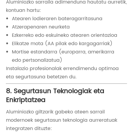
Aluminiozko sarraila adimenduna hautatu aurretik,
kontuan hartu:
Atearen lodieraren bateragarritasuna
Atzerapenaren neurketa
Ezkerreko edo eskuineko atearen orientazioa
Elikatze mota (AA pilak edo kargagarriak)
Mortise estandarra (europarra, amerikarra
edo pertsonalizatua)
Instalazio profesionalak errendimendu optimoa
eta segurtasuna betetzen du.
8. Segurtasun Teknologiak eta
Enkriptatzea
Aluminiozko giltzarik gabeko ateen sarrail
modernoek segurtasun teknologia aurreratuak
integratzen dituzte: