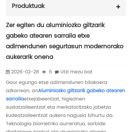
Produktuak
Zer egiten du aluminiozko giltzarik
gabeko atearen sarraila etxe
adimendunen segurtasun modernorako
aukerarik onena
2026-02-28
6
Utzi mezu bat
Gaur egungo etxe adimendunen bilakaera
azkarrean, an
Aluminiozko giltzarik gabeko atearen
sarraila
etxejabeentzat, higiezinen
sustatzaileentzat eta merkataritzako jabetza
kudeatzaileentzat aukera nagusia bihurtu da.
Teknologia biometriko aurreratua, sarbide