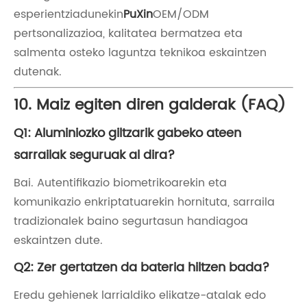
esperientziadunekin
PuXin
OEM/ODM
pertsonalizazioa, kalitatea bermatzea eta
salmenta osteko laguntza teknikoa eskaintzen
dutenak.
10. Maiz egiten diren galderak (FAQ)
Q1: Aluminiozko giltzarik gabeko ateen
sarrailak seguruak al dira?
Bai. Autentifikazio biometrikoarekin eta
komunikazio enkriptatuarekin hornituta, sarraila
tradizionalek baino segurtasun handiagoa
eskaintzen dute.
Q2: Zer gertatzen da bateria hiltzen bada?
Eredu gehienek larrialdiko elikatze-atalak edo