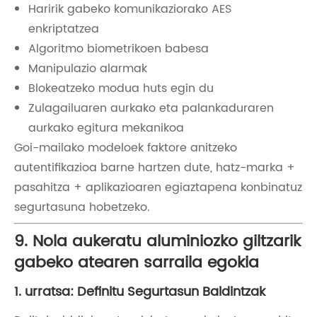
Haririk gabeko komunikaziorako AES
enkriptatzea
Algoritmo biometrikoen babesa
Manipulazio alarmak
Blokeatzeko modua huts egin du
Zulagailuaren aurkako eta palankaduraren
aurkako egitura mekanikoa
Goi-mailako modeloek faktore anitzeko
autentifikazioa barne hartzen dute, hatz-marka +
pasahitza + aplikazioaren egiaztapena konbinatuz
segurtasuna hobetzeko.
9. Nola aukeratu aluminiozko giltzarik
gabeko atearen sarraila egokia
1. urratsa: Definitu Segurtasun Baldintzak