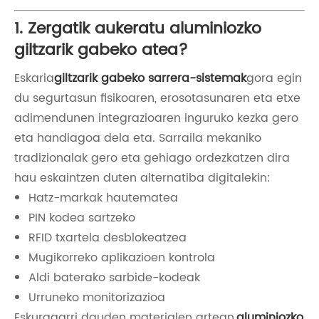
1. Zergatik aukeratu aluminiozko
giltzarik gabeko atea?
Eskaria
giltzarik gabeko sarrera-sistemak
gora egin
du segurtasun fisikoaren, erosotasunaren eta etxe
adimendunen integrazioaren inguruko kezka gero
eta handiagoa dela eta. Sarraila mekaniko
tradizionalak gero eta gehiago ordezkatzen dira
hau eskaintzen duten alternatiba digitalekin:
Hatz-markak hautematea
PIN kodea sartzeko
RFID txartela desblokeatzea
Mugikorreko aplikazioen kontrola
Aldi baterako sarbide-kodeak
Urruneko monitorizazioa
Eskuragarri dauden materialen artean,
aluminiozko