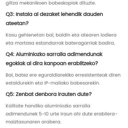
giltza mekanikoen babeskopiak dituzte.
Q3: Instala al dezaket lehendik dauden
ateetan?
Kasu gehienetan bai, baldin eta atearen lodiera
eta mortasa estandarrak bateragarriak badira.
Q4: Aluminiozko sarraila adimendunak
egokiak al dira kanpoan erabiltzeko?
Bai, batez ere eguraldiarekiko erresistenteak diren
estaldurekin eta IP-mailako babesarekin.
Q5: Zenbat denbora irauten dute?
Kalitate handiko aluminiozko sarraila
adimendunek 5-10 urte iraun ohi dute erabilera-
maiztasunaren arabera.