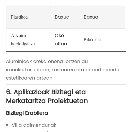
Baxua
Baxua
Plastikoa
Oso
Altzairu
Bikaina
altua
herdoilgaitza
Aluminioak oreka onena lortzen du
iraunkortasunaren, kostuaren eta errendimendu
estetikoaren artean.
6. Aplikazioak Bizitegi eta
Merkataritza Proiektuetan
Bizitegi Erabilera
Villa adimendunak