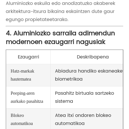
Aluminiozko eskuila edo anodizatuzko akaberek
arkitektura-itxura bikaina eskaintzen dute gaur
egungo propietateetarako.
4. Aluminiozko sarraila adimendun
modernoen ezaugarri nagusiak
Ezaugarri
Deskribapena
Abiadura handiko eskaneaketa
Hatz-markak
biometrikoa
hautematea
Pasahitz birtuala sartzeko
Peeping-aren
sistema
aurkako pasahitza
Atea itxi ondoren blokeo
Blokeo
automatikoa
automatikoa