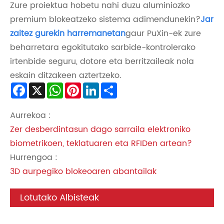
Zure proiektua hobetu nahi duzu aluminiozko
premium blokeatzeko sistema adimendunekin?
Jar
zaitez gurekin harremanetan
gaur PuXin-ek zure
beharretara egokitutako sarbide-kontrolerako
irtenbide seguru, dotore eta berritzaileak nola
eskain ditzakeen aztertzeko.
Facebook
X
WhatsApp
Pinterest
LinkedIn
Share
Aurrekoa :
Zer desberdintasun dago sarraila elektroniko
biometrikoen, teklatuaren eta RFIDen artean?
Hurrengoa :
3D aurpegiko blokeoaren abantailak
Lotutako Albisteak