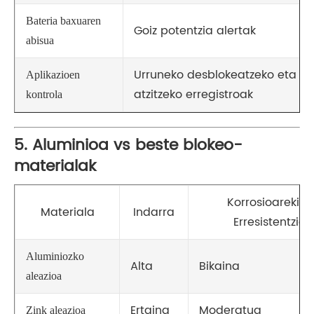
Bateria baxuaren
Goiz potentzia alertak
abisua
Urruneko desblokeatzeko eta
Aplikazioen
atzitzeko erregistroak
kontrola
5. Aluminioa vs beste blokeo-
materialak
Korrosioarekiko
Materiala
Indarra
Erresistentzia
Aluminiozko
Alta
Bikaina
aleazioa
Ertaina
Moderatua
Zink aleazioa