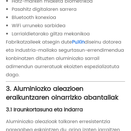
Hatz-marken miaketa biometrikoa
Pasahitz digitalaren sarrera
Bluetooth konexioa
WiFi urruneko sarbidea
Larrialdietarako giltza mekanikoa
Fabrikatzaileek atsegin dute
PuXin
diseinu dotorea
eta industria-mailako segurtasun-errendimendua
konbinatzen dituzten aluminiozko sarrail
adimendun aurreratuak ekoizten espezializatuta
dago.
3. Aluminiozko aleazioen
eraikuntzaren oinarrizko abantailak
3.1 Iraunkortasuna eta indarra
Aluminiozko aleazioak talkaren erresistentzia
paregabea eskaintzen du, arina izaten jarraitzen