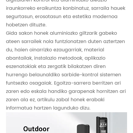
digitalaren kontrol eta aluminiozko aleazio
iraunkorreko eraikuntza konbinatuz, sarraila hauek
segurtasun, erosotasun eta estetika modernoa
hobetzen dituzte.
Gida sakon honek aluminiozko giltzarik gabeko
ateen sarrailek nola funtzionatzen duten aztertzen
du, haien oinarrizko ezaugarriak, material
abantailak, instalazio metodoak, aplikazio
eszenatokiak eta zergatik bilakatzen diren
hurrengo belaunaldiko sarbide-kontrol sistemen
funtsezko osagaiak. Egoitza-sarrera berritzen ari
zaren edo eskala handiko garapenak hornitzen ari
zaren ala ez, artikulu zabal honek erabaki
informatua hartzen lagunduko dizu.