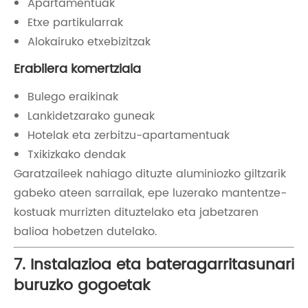
Apartamentuak
Etxe partikularrak
Alokairuko etxebizitzak
Erabilera komertziala
Bulego eraikinak
Lankidetzarako guneak
Hotelak eta zerbitzu-apartamentuak
Txikizkako dendak
Garatzaileek nahiago dituzte aluminiozko giltzarik
gabeko ateen sarrailak, epe luzerako mantentze-
kostuak murrizten dituztelako eta jabetzaren
balioa hobetzen dutelako.
7. Instalazioa eta bateragarritasunari
buruzko gogoetak