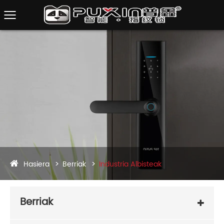
Hasiera
Berriak
Industria Albisteak
Berriak