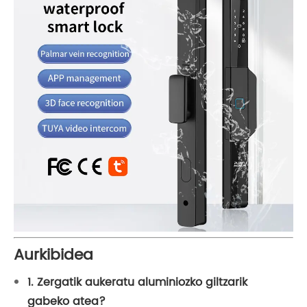
Aurkibidea
1. Zergatik aukeratu aluminiozko giltzarik
gabeko atea?