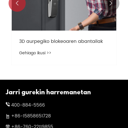


3D aurpegiko blokeoaren abantailak
Gehiago ikusi >>
Jarri gurekin harremanetan
400-884-5566
+86-15858651728
+86-760-22119855