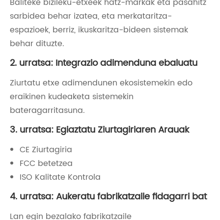
Baliteke bizileku-etxeek hatz-markak eta pasahitz
sarbidea behar izatea, eta merkataritza-
espazioek, berriz, ikuskaritza-bideen sistemak
behar dituzte.
2. urratsa: Integrazio adimenduna ebaluatu
Ziurtatu etxe adimendunen ekosistemekin edo
eraikinen kudeaketa sistemekin
bateragarritasuna.
3. urratsa: Egiaztatu Ziurtagiriaren Arauak
CE Ziurtagiria
FCC betetzea
ISO Kalitate Kontrola
4. urratsa: Aukeratu fabrikatzaile fidagarri bat
Lan egin bezalako fabrikatzaile