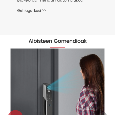
Blokeo adimendun automatikoa
Gehiago ikusi >>
Albisteen Gomendioak