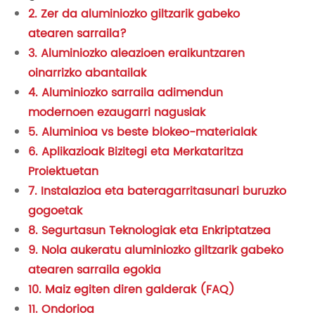
2. Zer da aluminiozko giltzarik gabeko
atearen sarraila?
3. Aluminiozko aleazioen eraikuntzaren
oinarrizko abantailak
4. Aluminiozko sarraila adimendun
modernoen ezaugarri nagusiak
5. Aluminioa vs beste blokeo-materialak
6. Aplikazioak Bizitegi eta Merkataritza
Proiektuetan
7. Instalazioa eta bateragarritasunari buruzko
gogoetak
8. Segurtasun Teknologiak eta Enkriptatzea
9. Nola aukeratu aluminiozko giltzarik gabeko
atearen sarraila egokia
10. Maiz egiten diren galderak (FAQ)
11. Ondorioa