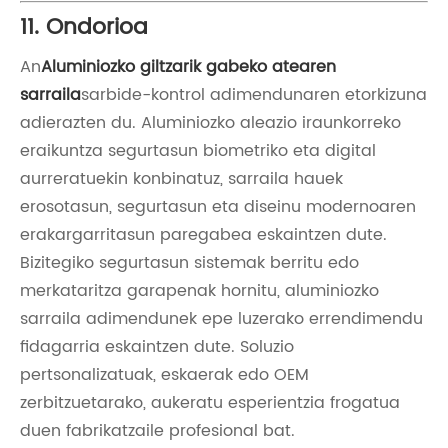
11. Ondorioa
An
Aluminiozko giltzarik gabeko atearen
sarraila
sarbide-kontrol adimendunaren etorkizuna
adierazten du. Aluminiozko aleazio iraunkorreko
eraikuntza segurtasun biometriko eta digital
aurreratuekin konbinatuz, sarraila hauek
erosotasun, segurtasun eta diseinu modernoaren
erakargarritasun paregabea eskaintzen dute.
Bizitegiko segurtasun sistemak berritu edo
merkataritza garapenak hornitu, aluminiozko
sarraila adimendunek epe luzerako errendimendu
fidagarria eskaintzen dute. Soluzio
pertsonalizatuak, eskaerak edo OEM
zerbitzuetarako, aukeratu esperientzia frogatua
duen fabrikatzaile profesional bat.