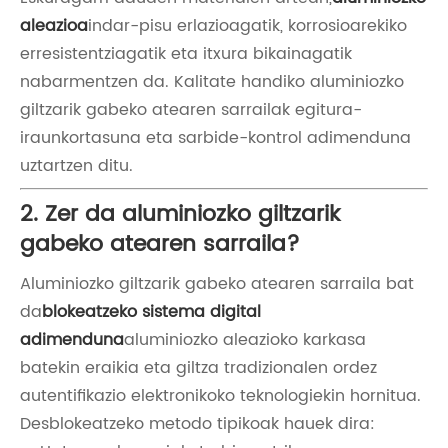
aleazioa
indar-pisu erlazioagatik, korrosioarekiko
erresistentziagatik eta itxura bikainagatik
nabarmentzen da. Kalitate handiko aluminiozko
giltzarik gabeko atearen sarrailak egitura-
iraunkortasuna eta sarbide-kontrol adimenduna
uztartzen ditu.
2. Zer da aluminiozko giltzarik
gabeko atearen sarraila?
Aluminiozko giltzarik gabeko atearen sarraila bat
da
blokeatzeko sistema digital
adimenduna
aluminiozko aleazioko karkasa
batekin eraikia eta giltza tradizionalen ordez
autentifikazio elektronikoko teknologiekin hornitua.
Desblokeatzeko metodo tipikoak hauek dira: