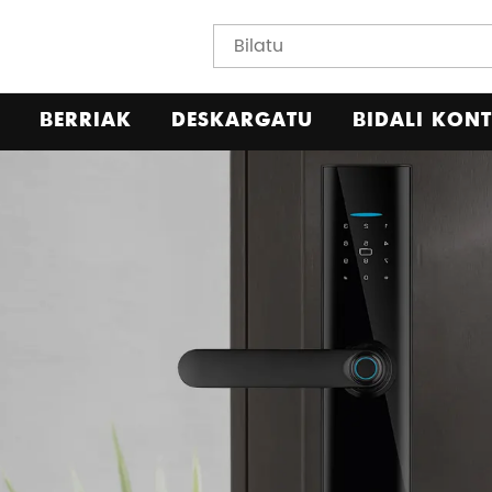
BERRIAK
DESKARGATU
BIDALI KON