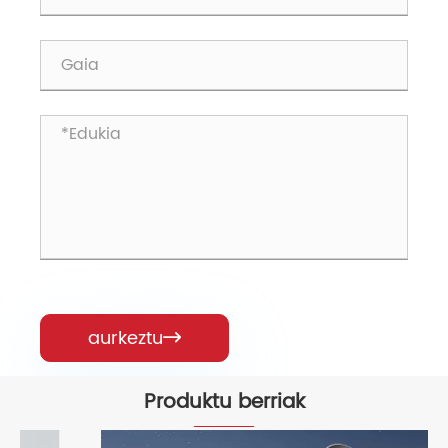
aurkeztu

Produktu berriak