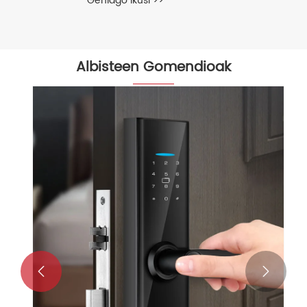
Gehiago ikusi >>
Albisteen Gomendioak

