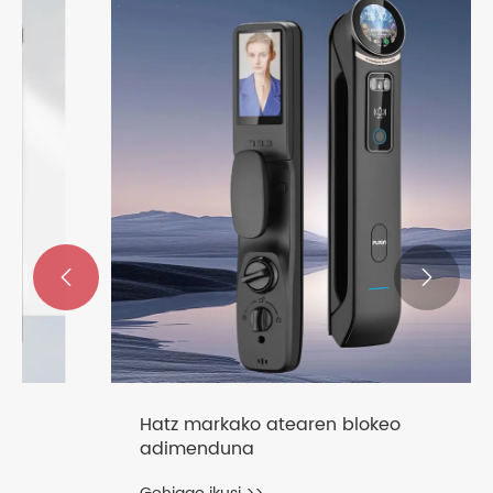


Hatz markako atearen blokeo
adimenduna