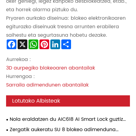
oker gehiegi, legez kanpoko desblokeatzea, etab.,
eta horrek alarma piztuko du.
Pryaren aurkako diseinua: blokeo elektronikoaren
egiturazko diseinuak tresna arrunten erabilera
saihestu eta segurtasuna hobetu dezake.
Facebook
X
WhatsApp
Pinterest
LinkedIn
Share
Aurrekoa :
3D aurpegiko blokeoaren abantailak
Hurrengoa :
Sarraila adimendunen abantailak
Lotutako Albisteak
Nola eraldatzen du AIC618 AI Smart Lock guztiz
automatikoak etxeko segurtasuna?
Zergatik aukeratu SU 8 blokeo adimenduna