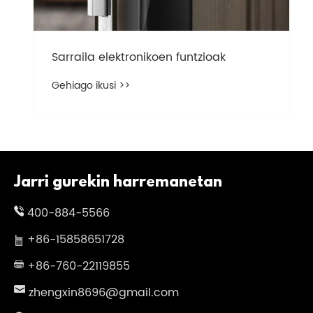
Sarraila elektronikoen funtzioak
Gehiago ikusi >>
Jarri gurekin harremanetan
400-884-5566
+86-15858651728
+86-760-22119855
zhengxin8696@gmail.com