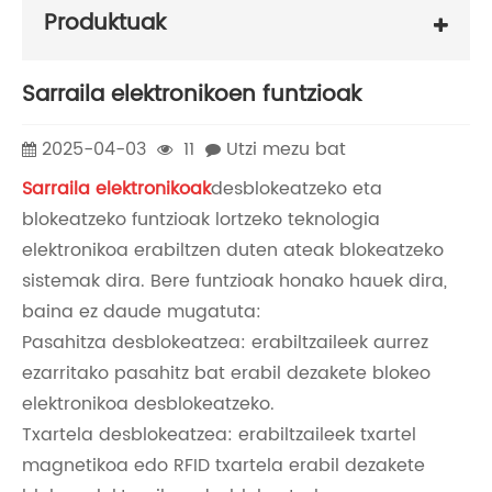
Produktuak
Sarraila elektronikoen funtzioak
2025-04-03
11
Utzi mezu bat
Sarraila elektronikoak
desblokeatzeko eta
blokeatzeko funtzioak lortzeko teknologia
elektronikoa erabiltzen duten ateak blokeatzeko
sistemak dira. Bere funtzioak honako hauek dira,
baina ez daude mugatuta:
Pasahitza desblokeatzea: erabiltzaileek aurrez
ezarritako pasahitz bat erabil dezakete blokeo
elektronikoa desblokeatzeko.
Txartela desblokeatzea: erabiltzaileek txartel
magnetikoa edo RFID txartela erabil dezakete