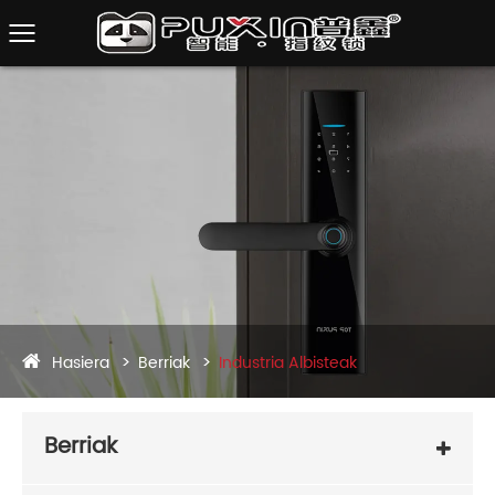
Hasiera
Berriak
Industria Albisteak
Berriak