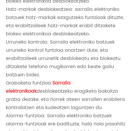
blokeo elektronikoa desblokeatzeko.
Hatz-markak desblokeatzea: sarraila elektroniko
batzuek hatz-markak ezagutzeko funtzioak dituzte,
eta erabiltzaileek hatz-markak erabil ditzakete
blokeo elektronikoa desblokeatzeko.
Urruneko kontrola: Sarraila elektroniko batzuek
urruneko kontrol funtzioa onartzen dute, eta
erabiltzaileek urrunetik desblokeatu eta blokeatu
ditzakete telefono mugikorren edo beste gailu
batzuen bidez.
Grabaketa funtzioa:
Sarraila
elektronikoak
desblokeatzeko eragiketa bakoitza
graba dezake, eta horrek ateen sarrailen erabilera
kontrolatzen eta kudeatzen laguntzen du.
Alarma-funtzioa: Sarraila elektroniko batzuek
alarma-funtzioak ere badituzte, hala nola pasahitz